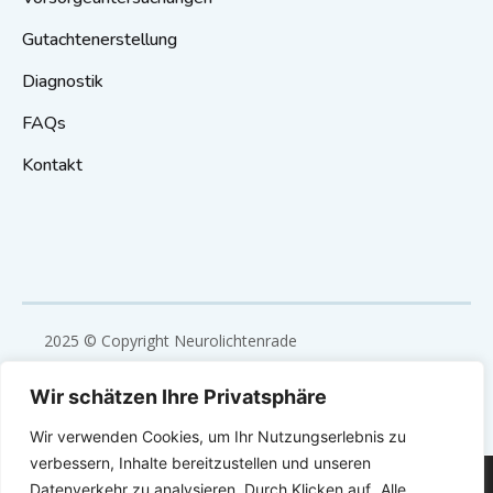
Gutachtenerstellung
Diagnostik
FAQs
Kontakt
2025 © Copyright Neurolichtenrade
Eine Webentwicklung des UE – United Experts
Wir schätzen Ihre Privatsphäre
Technologies
Wir verwenden Cookies, um Ihr Nutzungserlebnis zu
verbessern, Inhalte bereitzustellen und unseren
Impressum
Wir verwenden Cookies, um Ihnen die bestmögliche
Datenverkehr zu analysieren. Durch Klicken auf „Alle