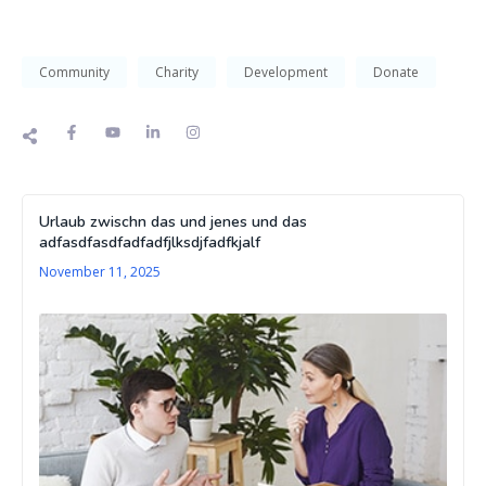
Community
Charity
Development
Donate
Urlaub zwischn das und jenes und das
adfasdfasdfadfadfjlksdjfadfkjalf
November 11, 2025
10 
To 
Str
In
Ev
Lif
De
20,