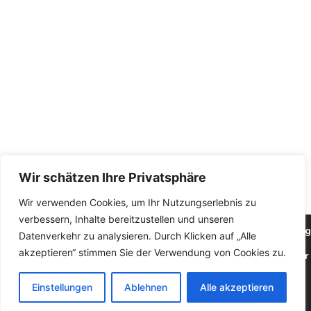
Wir schätzen Ihre Privatsphäre
Wir verwenden Cookies, um Ihr Nutzungserlebnis zu
verbessern, Inhalte bereitzustellen und unseren
Wir verwenden Cookies, um Ihnen die bestmögliche Erfahrung
Datenverkehr zu analysieren. Durch Klicken auf „Alle
unserer Website zu bieten.
akzeptieren“ stimmen Sie der Verwendung von Cookies zu.
In den
Einstellungen
können Sie erfahren, welche Cookies wir
verwenden oder sie ausschalten.
Einstellungen
Ablehnen
Alle akzeptieren
Zustimmen
Ablehnen