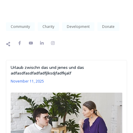
Community
Charity
Development
Donate
Urlaub zwischn das und jenes und das
adfasdfasdfadfadfjlksdjfadfkjalf
November 11, 2025
10 
To 
Str
In
Ev
Lif
De